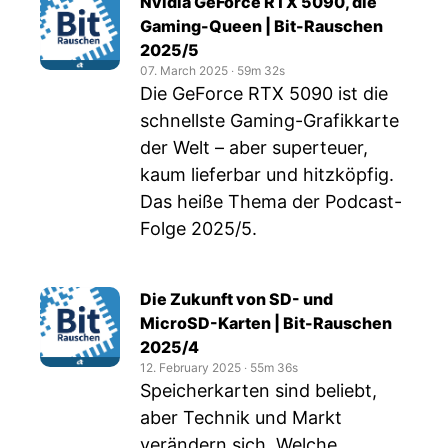
Nvidia GeForce RTX 5090, die
Gaming-Queen | Bit-Rauschen
2025/5
07. March 2025
‧
59m 32s
Die GeForce RTX 5090 ist die
schnellste Gaming-Grafikkarte
der Welt – aber superteuer,
kaum lieferbar und hitzköpfig.
Das heiße Thema der Podcast-
Folge 2025/5.
Die Zukunft von SD- und
MicroSD-Karten | Bit-Rauschen
2025/4
12. February 2025
‧
55m 36s
Speicherkarten sind beliebt,
aber Technik und Markt
verändern sich. Welche