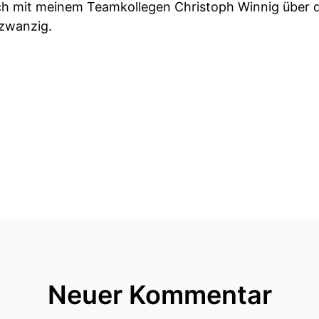
ich mit meinem Teamkollegen Christoph Winnig über 
zwanzig.
.
rfen das leckere Essen vor Ort genießen müssen aber
e sagen die bezahlen auch einen hohen Preis dafür.
d bei hundert Prozent gefühlter Luftfeuchtigkeit
Neuer Kommentar
en.