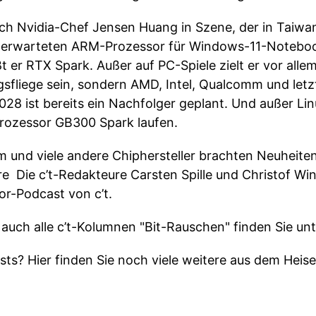
ch Nvidia-Chef Jensen Huang in Szene, der in Taiwan
g erwarteten ARM-Prozessor für Windows-11-Notebook
t er RTX Spark. Außer auf PC-Spiele zielt er vor al
gsfliege sein, sondern AMD, Intel, Qualcomm und letz
28 ist bereits ein Nachfolger geplant. Und außer Li
rozessor GB300 Spark laufen.
 und viele andere Chiphersteller brachten Neuheite
e Die c’t-Redakteure Carsten Spille und Christof Wi
or-Podcast von c’t.
 auch alle c’t-Kolumnen "Bit-Rauschen" finden Sie un
ts? Hier finden Sie noch viele weitere aus dem Hei