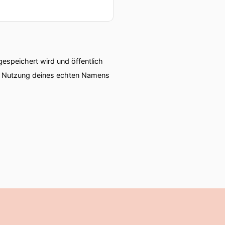
speichert wird und öffentlich
ie Nutzung deines echten Namens
ickelt.
ine Variante dieses GB-
ben.
chon der Michael Dell von