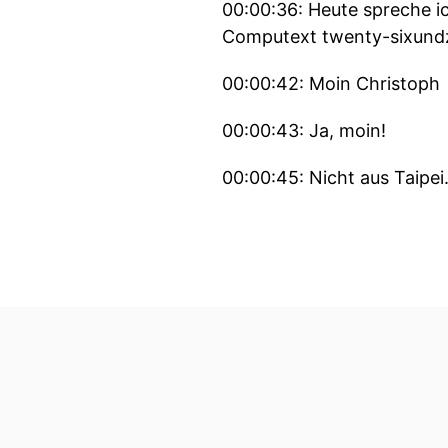
00:00:36: Heute spreche 
Computext twenty-sixund
00:00:42: Moin Christoph
00:00:43: Ja, moin!
00:00:45: Nicht aus Taipei
00:00:47: Die Kollegen dü
00:00:52: Ich wollte gerad
00:00:55: Vor- und
00:00:57: Temperaturen un
00:01:00: von langen Flüg