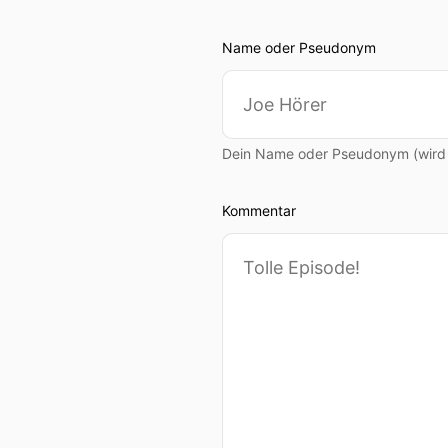
00:01:01: ja
Name oder Pseudonym
00:01:04: Wir haben uns j
voraussichtlich vorgestell
00:01:12: Was hältst du de
Dein Name oder Pseudonym (wird ö
00:01:18: Das ist ganz einf
Kommentar
00:01:18: Das ist klar.
00:01:20: der Nvidia RTX 
trotzdem spannend, denn d
Szene die ja doch vielleich
00:01:36: tickt.
00:01:36: Also der jedenfa