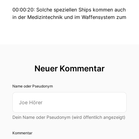
00:00:20: Solche speziellen Ships kommen auch
in der Medizintechnik und im Waffensystem zum
Einsatz.
00:00:26: Gleich dazu mehr... Hallo, mein Name
ist Ulrike Kuhlmann.
00:00:45: Ich spreche heute mit meinem CT-
Kollegen Christoph Windeck der sich mit
Neuer Kommentar
Halbleiterschips für den Weltraum beschäftigt
hat.
Name oder Pseudonym
00:00:52: Seine Erkenntnisse hatte er dann auch
noch in einem sehr lesenswerten Artikel in CT
niedergeschrieben.
Dein Name oder Pseudonym (wird öffentlich angezeigt)
00:00:57: aber heute sprechen wir einfach mal
darüber!
Kommentar