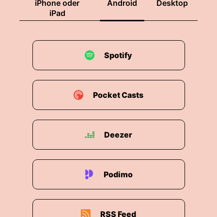
00:01:37: Also ich brauche ja eine
iPhone oder
Android
Desktop
Stromversorgung da drin.
iPad
00:01:39: Ich habe irgendwelche
Steuerelektronik, ich muss diese Düsen
Spotify
ansteuern die die Position zum Beispiel halten
und meistens hat der Satellit hier auch einen
Sinn.
Pocket Casts
00:01:48: da oben also ein Sensor drinnen zb
Radersensor, Bildsensor oder er ist Ein
Funksatellit der irgendwas hoch- und
Deezer
runterfunkt oder ausspioniert.
00:01:59: Und dieser Elektronik würde aber
eben du hast das ganz am Anfang schon mal
Podimo
erwähnt sehr belastet, denn es gibt eine Menge
Belastungen.
RSS Feed
00:02:09: Wenn man mal darüber nachdenkt