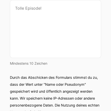
00:00:59: Hallo Christoph?
00:01:00: Ja hallo Ulrike.
00:01:01: schön dass wir das Thema endlich mal
beackern konnten.
00:01:04: es hatte ich die Idee vor Jahren schon
einmal aber ist da nie dazu gekommen.
00:01:07: aber die gibt es ja schon lange diese
Mindestens 10 Zeichen
Chips
00:01:10: Genau, ich finde es total spannend.
Durch das Abschicken des Formulars stimmst du zu,
dass der Wert unter "Name oder Pseudonym"
00:01:12: Ich habe ja mal so was wie Halbleiterei
gespeichert wird und öffentlich angezeigt werden
studiert und deswegen hab' ich natürlich den
kann. Wir speichern keine IP-Adressen oder andere
Artikel verschlungen.
personenbezogene Daten. Die Nutzung deines echten
00:01:18: Das freut